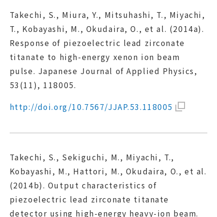
Takechi, S., Miura, Y., Mitsuhashi, T., Miyachi,
T., Kobayashi, M., Okudaira, O., et al. (2014a).
Response of piezoelectric lead zirconate
titanate to high-energy xenon ion beam
pulse. Japanese Journal of Applied Physics,
53(11), 118005.
http://doi.org/10.7567/JJAP.53.118005
Takechi, S., Sekiguchi, M., Miyachi, T.,
Kobayashi, M., Hattori, M., Okudaira, O., et al.
(2014b). Output characteristics of
piezoelectric lead zirconate titanate
detector using high-energy heavy-ion beam.