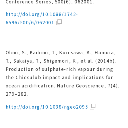
Conference Series, 500(6), 062001.
http://doi.org/10.1088/1742-
6596/500/6/062001
Ohno, S., Kadono, T., Kurosawa, K., Hamura,
T., Sakaiya, T., Shigemori, K., et al. (2014b).
Production of sulphate-rich vapour during
the Chicxulub impact and implications for
ocean acidification. Nature Geoscience, 7(4),
279–282.
http://doi.org/10.1038/ngeo2095