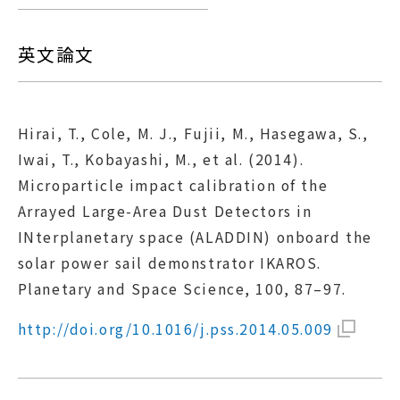
英文論文
Hirai, T., Cole, M. J., Fujii, M., Hasegawa, S.,
Iwai, T., Kobayashi, M., et al. (2014).
Microparticle impact calibration of the
Arrayed Large-Area Dust Detectors in
INterplanetary space (ALADDIN) onboard the
solar power sail demonstrator IKAROS.
Planetary and Space Science, 100, 87–97.
http://doi.org/10.1016/j.pss.2014.05.009