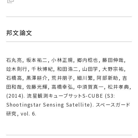
邦文論文
石丸亮, 坂本祐二, 小林正規, 郷内稔也, 藤田伸哉,
竝木則行, 千秋博紀, 和田浩二, 山田学, 大野宗祐,
石橋高, 黒澤耕介, 荒井朋子, 細川繁, 阿部新助, 吉
田和哉, 佐藤光輝, 高橋幸弘, 中須賀真一, 松井孝典,
(2014). 流星観測キューブサットS-CUBE (S3:
Shootingstar Sensing Satellite). スペースガード
研究, vol. 6.