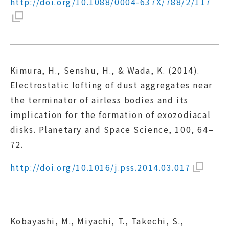
http://doi.org/10.1088/0004-637X/788/2/117
Kimura, H., Senshu, H., & Wada, K. (2014).
Electrostatic lofting of dust aggregates near
the terminator of airless bodies and its
implication for the formation of exozodiacal
disks. Planetary and Space Science, 100, 64–
72.
http://doi.org/10.1016/j.pss.2014.03.017
Kobayashi, M., Miyachi, T., Takechi, S.,