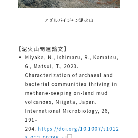
アゼルバイジャン泥火山
【泥火山関連論文】
Miyake, N., Ishimaru, R., Komatsu,
G., Matsui, T., 2023.
Characterization of archaeal and
bacterial communities thriving in
methane-seeping on-land mud
volcanoes, Niigata, Japan.
International Microbiology, 26,
191–
204.
https://doi.org/10.1007/s1012
3
-022-00288-z
.