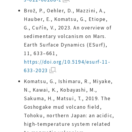
Brož, P., Oehler, D., Mazzini, A.,
Hauber, E., Komatsu, G., Etiope,
G., Cuřín, V., 2023. An overview of
sedimentary volcanism on Mars.
Earth Surface Dynamics (ESurf),
11, 633–661,
https://doi.org/10.5194/esurf-
11-
633-2023
.
Komatsu, G., Ishimaru, R., Miyake,
N., Kawai, K., Kobayashi, M.,
Sakuma, H., Matsui, T., 2019. The
Goshogake mud volcano field,
Tohoku, northern Japan: an acidic,
high-temperature system related