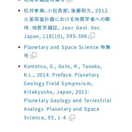
松井孝典，小松吾郎，後藤和久, 2012.
火星探査計画における地質学者への期
待. 地質学雑誌, Jour. Geol. Soc.
Japan, 118(10), 595-596
Planetary and Space Science 特集
号
Komatsu, G., Goto, K., Tanaka,
K.L., 2014. Preface. Planetary
Geology Field Symposium,
Kitakyushu, Japan, 2011:
Planetary Geology and Terrestrial
Analogs. Planetary and Space
Science, 95, 1-4.