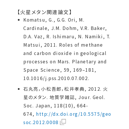
【火星メタン関連論文】
Komatsu, G., G.G. Ori, M.
Cardinale, J.M. Dohm, V.R. Baker,
D.A. Vaz, R. Ishimaru, N. Namiki, T.
Matsui, 2011. Roles of methane
and carbon dioxide in geological
processes on Mars. Planetary and
Space Science, 59, 169–181,
10.1016/j.pss.2010.07.002.
石丸亮，小松吾郎，松井孝典, 2012. 火
星のメタン. 地質学雑誌, Jour. Geol.
Soc. Japan, 118(10), 664-
674,
http://dx.doi.org/10.5575/geo
soc.2012.0008