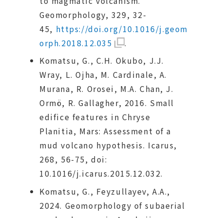
to magmatic volcanism.
Geomorphology, 329, 32-
45,
https://doi.org/10.1016/j.geom
orph.2018.12.035
.
Komatsu, G., C.H. Okubo, J.J.
Wray, L. Ojha, M. Cardinale, A.
Murana, R. Orosei, M.A. Chan, J.
Ormö, R. Gallagher, 2016. Small
edifice features in Chryse
Planitia, Mars: Assessment of a
mud volcano hypothesis. Icarus,
268, 56-75, doi:
10.1016/j.icarus.2015.12.032.
Komatsu, G., Feyzullayev, A.A.,
2024. Geomorphology of subaerial