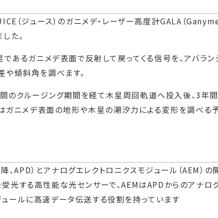
（ジュース）のガニメデ・レーザー高度計GALA（Ganymede L
ました。
星であるガニメデ表面で反射して戻ってくる信号を、アバランシ
差や傾斜角を調べます。
、8年間のクルージング期間を経て木星周回軌道へ投入後、3
LAはガニメデ表面の地形や木星の潮汐力による変形を調べる予
以降、APD）とアナログエレクトロニクスモジュール（AEM）
受光する高性能な光センサーで、AEMはAPDからのアナロ
ジュールに高速データ伝送する役割を持っています