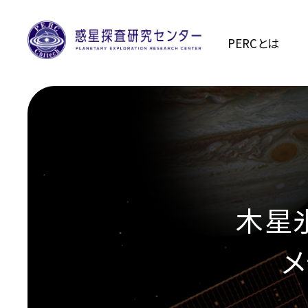
PERCとは
木星氷
メ