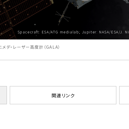
Spacecraft: ESA/ATG medialab; Jupiter: NASA/ESA/J. Ni
ニメデ・レーザー高度計（GALA）
関連リンク