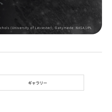
chols (University of Leicester); Ganymede: NASA/JPL
ギャラリー
関