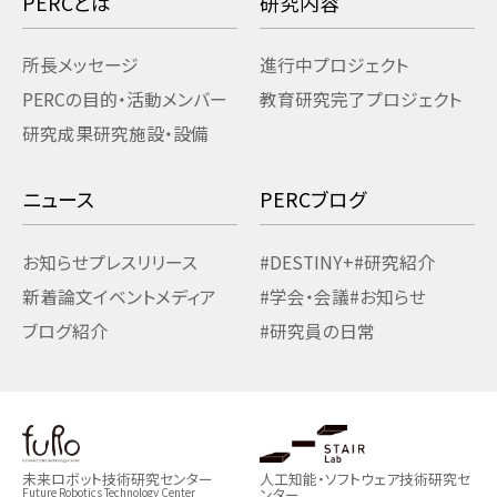
PERCとは
研究内容
所長メッセージ
進行中プロジェクト
PERCの目的・活動
メンバー
教育研究
完了プロジェクト
研究成果
研究施設・設備
ニュース
PERCブログ
お知らせ
プレスリリース
#DESTINY+
#研究紹介
新着論文
イベント
メディア
#学会・会議
#お知らせ
ブログ紹介
#研究員の日常
未来ロボット技術研究センター
人工知能・ソフトウェア技術研究セ
ンター
Future Robotics Technology Center