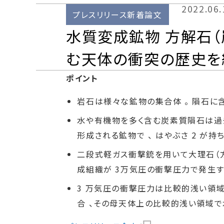
2022.06.
プレスリリース新着論文
水質変成鉱物 方解石
む天体の衝突の歴史を
ポイント
岩石は様々な鉱物の集合体 。 隕石に
水や有機物を多く含む炭素質隕石は過去
形成される鉱物で 、 はやぶさ 2 が
二段式軽ガス衝撃銃を用いて大理石（方
成組織が 3万気圧の衝撃圧力で発生す
3 万気圧の衝撃圧力は比較的浅い領域
合 、その母天体上の比較的浅い領域で