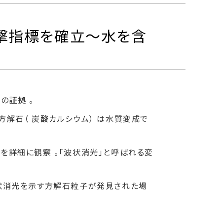
衝撃指標を確立～水を含
の証拠 。
方解石（ 炭酸カルシウム） は水質変成で
を詳細に観察 。「波状消光」と呼ばれる変
波状消光を示す方解石粒子が発見された場