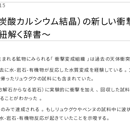
15
（炭酸カルシウム結晶）の新しい
紐解く辞書～
含まれる鉱物にみられる「 衝撃変成組織 」は過去の天体衝突
に水-岩石-有機物が反応した水質変成を経験している 。 
持ち帰ったリュウグウの試料にも含まれていた。
解石からなる岩石）に実験的に衝撃を加え 、 回収した試料
ることがわかった 。
のみで達成される 。 もしリュウグウやベンヌの試料中に
水-岩石-有機物反応が起きていたことを示唆する。