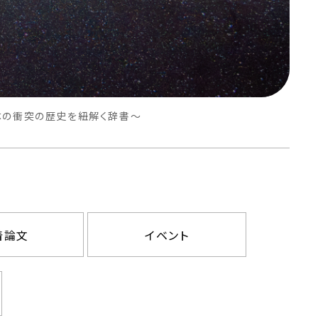
体の衝突の歴史を紐解く辞書～
着論文
イベント