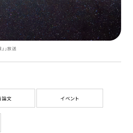
戦』」放送
着論文
イベント