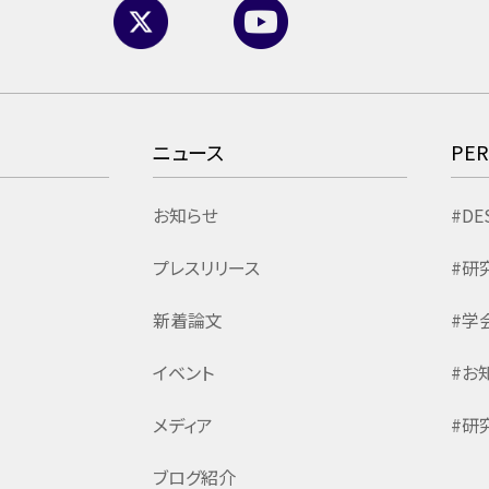
ニュース
PE
お知らせ
#DE
プレスリリース
#研
新着論文
#学
イベント
#お
メディア
#研
ブログ紹介