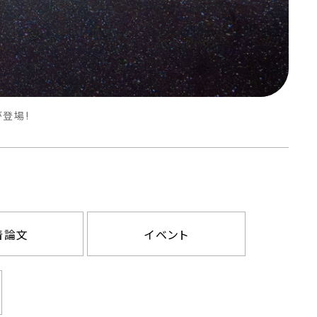
が登場!
着論文
イベント