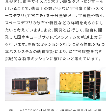
真参照）。衛星サイズより大きい膜型ダストセンサーを
用いることで、軌道上の数が少ない宇宙塵と微小スペ
ースデブリ（宇宙ごみ）を十分量観測し、宇宙塵や微小
スペースデブリの分布や特性などの詳細を明らかにし
たいと考えています。また、観測と並行して、独自に開
発した国産キューブサットバスシステムの軌道上実証
を行います。高度なミッションを行うに足る性能を持つ
本バスシステムの軌道実証により、深宇宙探査を含む
挑戦的な将来ミッションに繋げたいと考えています。
図１ ASTERISC外観写真 左)展開前の衛星外観。前面