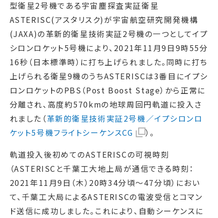
型衛星2号機である宇宙塵探査実証衛星
ASTERISC(アスタリスク)が宇宙航空研究開発機構
(JAXA)の革新的衛星技術実証2号機の一つとしてイプ
シロンロケット5号機により、2021年11月9日9時55分
16秒（日本標準時）に打ち上げられました。同時に打ち
上げられる衛星9機のうちASTERISCは3番目にイプシ
ロンロケットのPBS（Post Boost Stage）から正常に
分離され、高度約570kmの地球周回円軌道に投入さ
れました（
革新的衛星技術実証2号機／イプシロンロ
ケット5号機フライトシーケンスCG
）。
軌道投入後初めてのASTERISCの可視時刻
（ASTERISCと千葉工大地上局が通信できる時刻：
2021年11月9日（木）20時34分頃～47分頃）におい
て、千葉工大局によるASTERISCの電波受信とコマン
ド送信に成功しました。これにより、自動シーケンスに