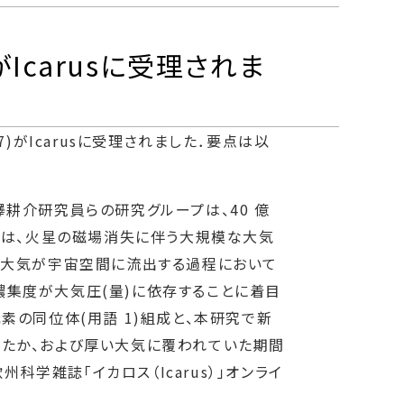
carusに受理されま
17)がIcarusに受理されました．要点は以
耕介研究員らの研究グループは、40 億
果は、火星の磁場消失に伴う大規模な大気
星大気が宇宙空間に流出する過程において
集度が大気圧(量)に依存することに着目
の同位体(用語 1)組成と、本研究で新
いたか、および厚い大気に覆われていた期間
科学雑誌「イカロス（Icarus）」オンライ