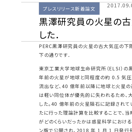
2017.09.
プレスリリース新着論文
黒澤研究員の火星の古大
した．
PERC黒澤研究員の火星の古大気圧の下限値を制約
下の通りです．
東京工業大学地球生命研究所（ELSI）
年前の火星が地球と同程度の約 0.5 
流出など、40 億年前以降に地球と火星
は軽い同位体が優先的に失われるため、大
した。40 億年前の火星隕石に記録され
たに行った理論計算を比較することで、当
がどのくらいだったかは惑星科学における重要
ン版で公開され、2018 年 1 月 1 日発