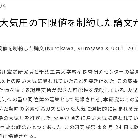
04
気圧の下限値を制約した論文がI
した論文(Kurokawa, Kurosawa & Usui, 20
の黒川宏之研究員と千葉工業大学惑星探査研究センターの黒澤
気圧以上の厚い大気に覆われていたことを突き止めた。この成
の運命を隔てる環境変動が起きた可能性を示唆している。火
気への重い同位体の濃集として記録される。本研究はこの濃
ていた当時の窒素や希ガスといった大気に選択的に含まれる元素
時の大気圧を推定した。火星が過去に厚い大気に覆われて
な謎のひとつであった。この研究成果は 8 月 24 日に欧州
行号に掲載される。