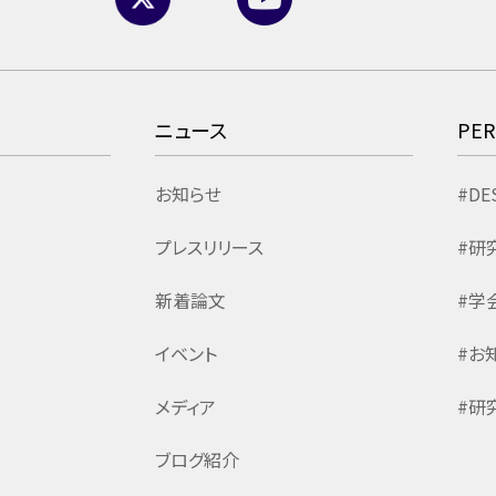
ニュース
PE
お知らせ
#DE
プレスリリース
#研
新着論文
#学
イベント
#お
メディア
#研
ブログ紹介