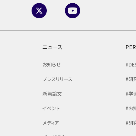
ニュース
PE
お知らせ
#DE
プレスリリース
#研
新着論文
#学
イベント
#お
メディア
#研