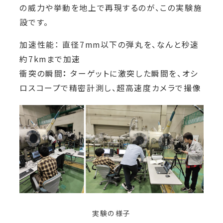
の威力や挙動を地上で再現するのが、この実験施
設です。
加速性能： 直径7mm以下の弾丸を、なんと秒速
約7kmまで加速
衝突の瞬間
：
ターゲットに激突した瞬間を、オシ
ロスコープで精密計測し、超高速度カメラで撮像
実験の様子