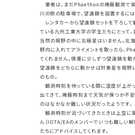
筆者は、まだPhaethonの掩蔽観測
川の側の駐車場で、望遠鏡を設置するには
レンタカーから望遠鏡セットを下ろして観
ている九州工業大学の学生たちにとって、
当然の視野の中に北極星はいません。北海
野内に入れてアライメントを取ったら、Ph
てくれません。慎重に少しずつ望遠鏡を動
望遠鏡をどちらに動かせば対象星を視野に
のもの。
観測時刻を待っている間に湿度が上がっ
出てきて、掩蔽時刻まで天気が保つか不安
のはなかなか難しい状況だったようです。
観測時刻が近づいてきたときは上空に風
ん（IOTA/EAのメンバーでいつも難し
たちにアドバイスしてくれます。