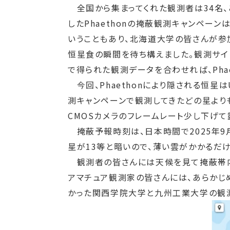
全国から集まってくれた観測者は34名、こ
したPhaethonの掩蔽観測キャンペー
いうこともあり、北海道大学の皆さんが参加
恒星食の瞬間を待ち構えました。観測サイト
で得られた観測データを合わせれば、Pha
今回、Phaethonにより隠される恒星はUC
測キャンペーンで観測してきたどの星より
CMOSカメラのフレームレート少し下げ
掩蔽予報時刻は、日本時間で2025年9
星が13等と暗いので、薄い雲がかかるだ
観測者の皆さんには天候を見て掩蔽帯内
アマチュア観測家の皆さんには、あらかじ
かった関西学院大学と九州工業大学の観