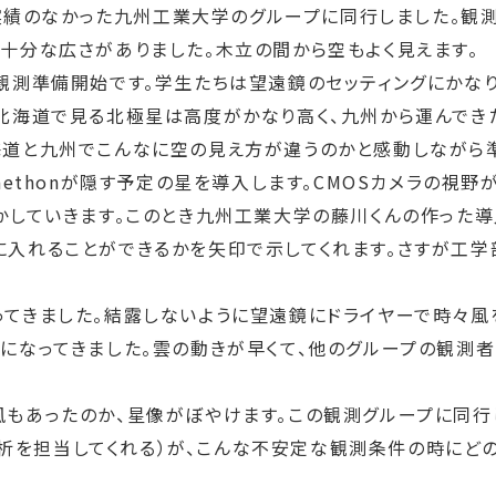
で実績のなかった九州工業大学のグループに同行しました。
十分な広さがありました。木立の間から空もよく見えます。
測準備開始です。学生たちは望遠鏡のセッティングにかなり
北海道で見る北極星は高度がかなり高く、九州から運んでき
道と九州でこんなに空の見え方が違うのかと感動しながら準
aethonが隠す予定の星を導入します。CMOSカメラの視
かしていきます。このとき九州工業大学の藤川くんの作った導
入れることができるかを矢印で示してくれます。さすが工学
てきました。結露しないように望遠鏡にドライヤーで時々風
になってきました。雲の動きが早くて、他のグループの観測
もあったのか、星像がぼやけます。この観測グループに同行
い解析を担当してくれる）が、こんな不安定な観測条件の時に