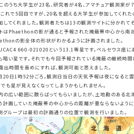
のうち大学生が23名、研究者が4名、アマチュア観測家が７名
ンはこれで5回目ですが、20名を超える大学生が参加してく
してくれました。観測者たちは13の観測サイトに分かれてそれ
はPhaethonの影が通ると予報された掩蔽帯中心から南北
ethonの影全体の形状がわかるように計画されました。
AC4 660-021020という13.1等星です。ペルセウス座
も暗い星です。それでも今回予報されている掩蔽の継続時間は
て露出時間を長めにすれば、観測可能と思えました。
月20日1時52分ごろ。観測日当日の天気予報は夜になると
けでも星が見えなくなってしまうかもしれません。
の広い範囲に散らばってもらいましたが、土地勘のある北
め計画していた掩蔽帯の中心からの距離が重ならないように
測グループは最初の計画通りの位置で観測を行いました。