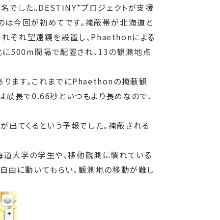
+
でした。DESTINY
プロジェクトが支援
れたのは今回が初めてです。掩蔽帯が北海道と
ぞれ望遠鏡を設置し、Phaethonによる
に500m間隔で配置され、13の観測地点
にあります。これまでにPhaethonの掩蔽観
最長で0.66秒といつもより長めなので、
雲が出てくるという予報でした。掩蔽される
海道大学の学生や、移動観測に慣れている
自由に動いてもらい、観測地の移動が難し