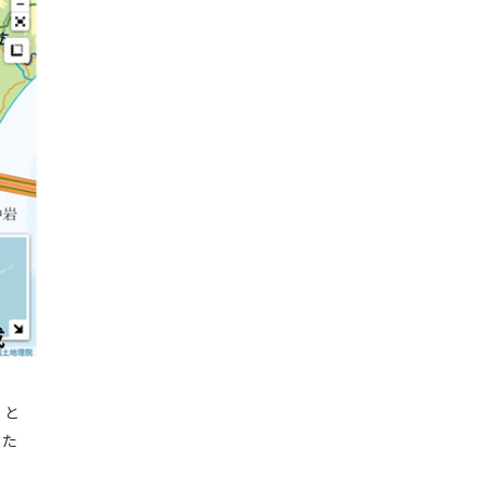
ると
った