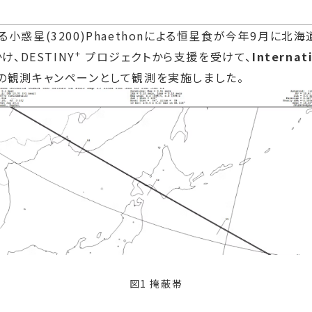
小惑星(3200)Phaethonによる恒星食が今年9月に
+
、DESTINY
プロジェクトから支援を受けて、
Internat
EA）の観測キャンペーンとして観測を実施しました。
図1 掩蔽帯