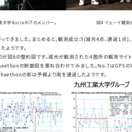
学AstroKITのメンバー。
図4 イェーイ観
きました。まとめると、観測成立:5(減光4点、通過１点)、
たようです。
が図6の整約図です。減光が観測された４箇所の観測サイト
aethonの断面図を重ね合わせてみました。No.7はGP
haethonの影は予報より南を通過したようです。