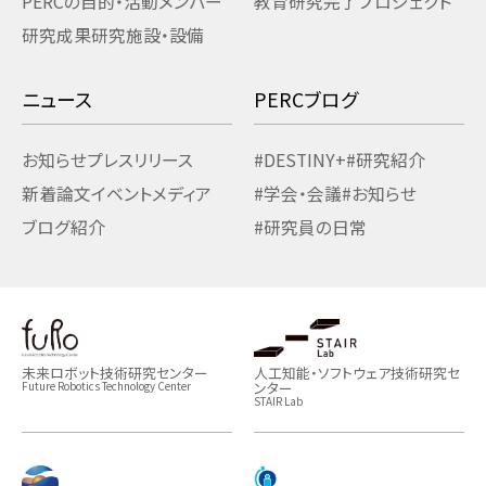
PERCの目的・活動
メンバー
教育研究
完了プロジェクト
研究成果
研究施設・設備
ニュース
PERCブログ
お知らせ
プレスリリース
#DESTINY+
#研究紹介
新着論文
イベント
メディア
#学会・会議
#お知らせ
ブログ紹介
#研究員の日常
未来ロボット技術研究センター
人工知能・ソフトウェア技術研究セ
ンター
Future Robotics Technology Center
STAIR Lab