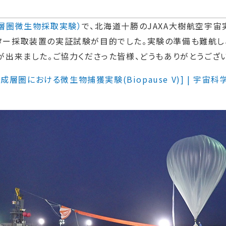
（成層圏微生物採取実験）
で、北海道十勝のJAXA大樹航空宇宙
ター採取装置の実証試験が目的でした。実験の準備も難航し
が出来ました。ご協力くださった皆様、どうもありがとうござ
成層圏における微生物捕獲実験(Biopause V)] | 宇宙