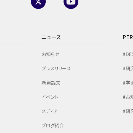
ニュース
PE
お知らせ
#DE
プレスリリース
#研
新着論文
#学
イベント
#お
メディア
#研
ブログ紹介