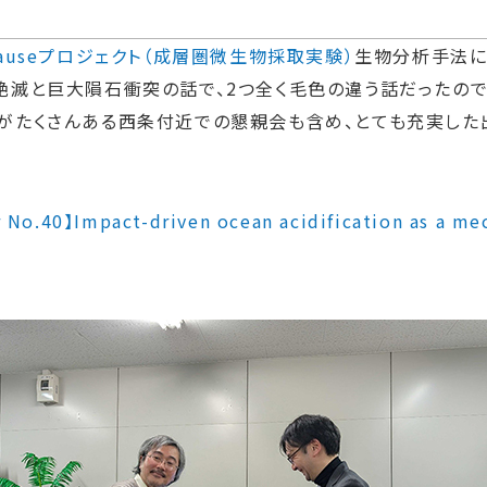
pauseプロジェクト（成層圏微生物採取実験）
生物分析手法に
絶滅と巨大隕石衝突の話で、2つ全く毛色の違う話だったの
がたくさんある西条付近での懇親会も含め、とても充実した
No.40】Impact-driven ocean acidification as a mec