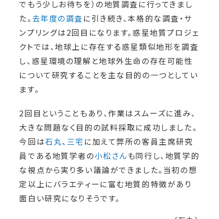
でもう少しお待ちを）の地質調査に行ってきまし
た。
去年度の調査
に引き続き、本格的な調査・サ
ンプリングは2回目になります。惑星地質プロジェ
クトでは、地球上に存在する惑星類似地形を調査
し、惑星環境の理解と地球外生命の存在可能性
について研究することを主な目的の一つとしてい
ます。
2回目ということもあり、作業はスムーズに進み、
大きな問題なく目的の試料採取に成功しました。
今回は
石丸
、
三宅
に加えて弊所の客員主席研究
員である地質学者の
小松さん
も同行し、地質学的
な視点から実り多い議論ができました。当初の想
定以上にバラエティーに富む地質的特徴があり
面白い研究になりそうです。