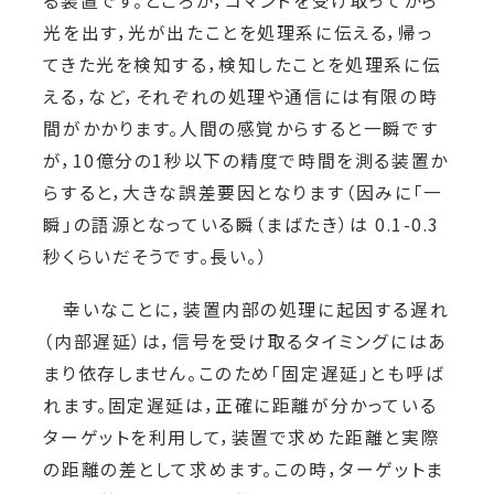
る装置です。ところが，コマンドを受け取ってから
光を出す，光が出たことを処理系に伝える，帰っ
てきた光を検知する，検知したことを処理系に伝
える，など，それぞれの処理や通信には有限の時
間がかかります。人間の感覚からすると一瞬です
が，10億分の1秒以下の精度で時間を測る装置か
らすると，大きな誤差要因となります（因みに「一
瞬」の語源となっている瞬（まばたき）は 0.1-0.3
秒くらいだそうです。長い。）
幸いなことに，装置内部の処理に起因する遅れ
（内部遅延）は，信号を受け取るタイミングにはあ
まり依存しません。このため「固定遅延」とも呼ば
れます。固定遅延は，正確に距離が分かっている
ターゲットを利用して，装置で求めた距離と実際
の距離の差として求めます。この時，ターゲットま