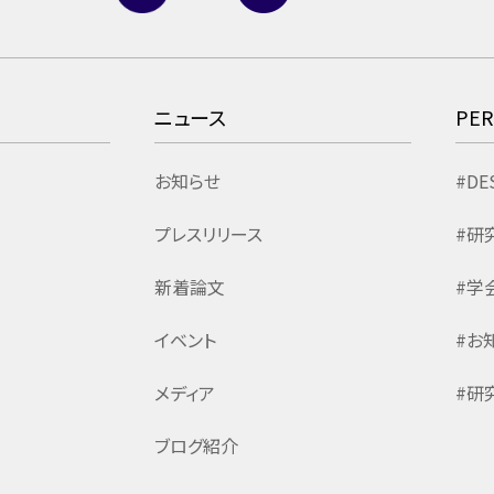
ニュース
PE
お知らせ
#DE
プレスリリース
#研
新着論文
#学
イベント
#お
メディア
#研
ブログ紹介