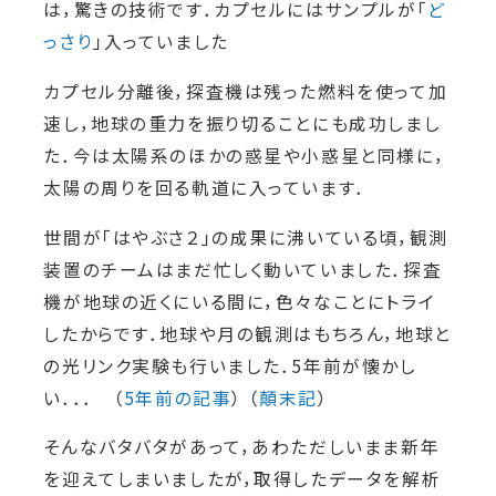
は，驚きの技術です．カプセルにはサンプルが「
ど
っさり
」入っていました
カプセル分離後，探査機は残った燃料を使って加
速し，地球の重力を振り切ることにも成功しまし
た．今は太陽系のほかの惑星や小惑星と同様に，
太陽の周りを回る軌道に入っています．
世間が「はやぶさ２」の成果に沸いている頃，観測
装置のチームはまだ忙しく動いていました．探査
機が地球の近くにいる間に，色々なことにトライ
したからです．地球や月の観測はもちろん，地球と
の光リンク実験も行いました．5年前が懐かし
い．．． （
5年前の記事
） （
顛末記
）
そんなバタバタがあって，あわただしいまま新年
を迎えてしまいましたが，取得したデータを解析