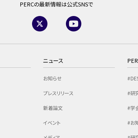
PERCの最新情報は公式SNSで
ニュース
PE
お知らせ
#DE
プレスリリース
#研
新着論文
#学
イベント
#お
メディア
#研