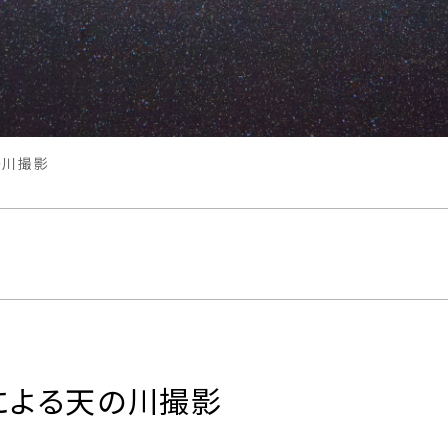
の川撮影
による天の川撮影