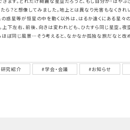
できます。どれだけ綺麗な星空だろうと、もし自分が「はやぶ
たら？と想像してみました。地上とは異なり光害もなくきれ
陽系の惑星等が恒星の中を動く以外は、はるか遠くにある星々
。上下左右、前後、向きは変われども、ひたすら同じ星空。夜
らほぼ同じ風景…そう考えると、なかなか孤独な旅だなと改
#研究紹介
#学会・会議
#お知らせ