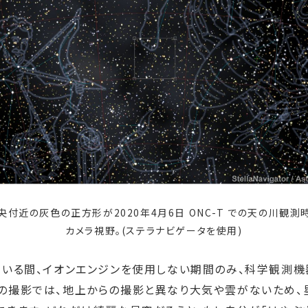
央付近の灰色の正方形が2020年4月6日 ONC-T での天の川観測
カメラ視野。(ステラナビゲータを使用)
ている間、イオンエンジンを使用しない期間のみ、科学観測
の撮影では、地上からの撮影と異なり大気や雲がないため、