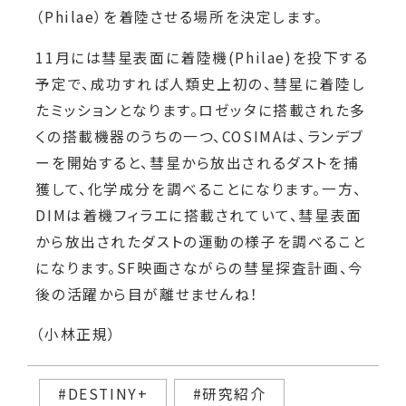
（
Philae
）を着陸させる場所を決定しま
す。
11
月には彗星表面に着陸
機
(Philae)
を投下する
予定で、成功すれば人類史上初の、彗星に着陸し
たミッションとなります。
ロゼッタに搭載された多
くの搭載機器のうち
の一つ、
COSIMA
は、ランデブ
ーを開始すると、彗星から放出されるダストを捕
獲して、化学成
分を調べることになります。一方、
DIM
は着機
フィラエに搭載されていて、彗星表面
から放出されたダストの運動の様子を調べること
になり
ます。
SF
映画さながらの彗星探査計画、今
後の活
躍から目が離せませんね！
（小林正規）
#DESTINY+
#研究紹介