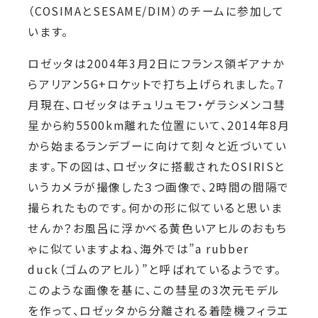
（
COSIMA
と
SESAME/DIM
）のチームに参加して
い
ます。
ロゼッタは2004年3月2日にフランス領ギアナか
らアリアン5G+ロケットで打ち上げられました。7
月現在、ロゼッタはチュリュモフ・ゲ
ラシメ
ンコ彗
星から約
5500km
離れた位置にいて、
2014
年
8
月
から始まるランデブーに向けて刻々と近づいてい
ます。下の図は、ロゼッタに搭載
され
た
OSIRIS
と
いうカメラが撮像した３つ画像で、
2
時間の間隔で
撮られたものです。何かの形に似ていると思いま
せんか？お風呂に浮かべる
黄色
いアヒルのおもち
ゃに似ていますよね、海外では”
a rubber
duck
（ゴムのアヒル）”と呼ばれているようです。
このような画像を基に、この
彗星の
3
次元モデル
を作って、ロゼッタから分離される着陸機フィラエ